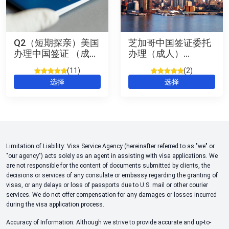
Q2（短期探亲）美国
芝加哥中国签证委托
办理中国签证 （成
办理（成人）
人） Short Term
Chichago Chinese
11
2
Visiting Chinese
Visa
评级
2
5
/
评级
2
5
/
选择
选择
Visa (US) 可申十年签
5，已有
位
5，已有
位
客户进行了
客户进行了
评价
评价
Limitation of Liability: Visa Service Agency (hereinafter referred to as "we" or
"our agency") acts solely as an agent in assisting with visa applications. We
are not responsible for the content of documents submitted by clients, the
decisions or services of any consulate or embassy regarding the granting of
visas, or any delays or loss of passports due to U.S. mail or other courier
services. We do not offer compensation for any damages or losses incurred
during the visa application process.
Accuracy of Information: Although we strive to provide accurate and up-to-