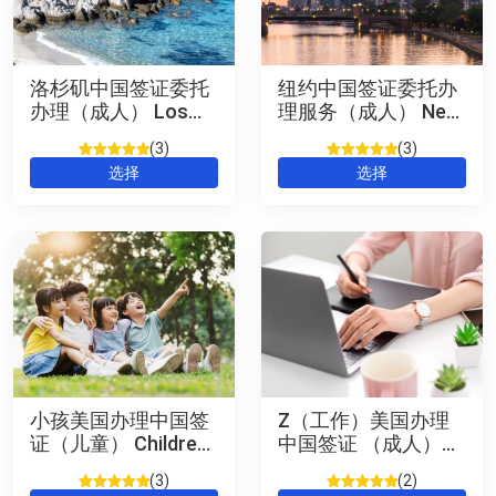
洛杉矶中国签证委托
纽约中国签证委托办
办理（成人） Los
理服务（成人） New
Angeles Chinese
York Chinese Visa
3
3
Visa
评级
3
5
/
评级
3
5
/
选择
选择
5，已有
位
5，已有
位
客户进行了
客户进行了
评价
评价
小孩美国办理中国签
Z（工作）美国办理
证（儿童） Children
中国签证 （成人）
Chinese Visa (US)
Work Chinese Visa
3
2
(US)