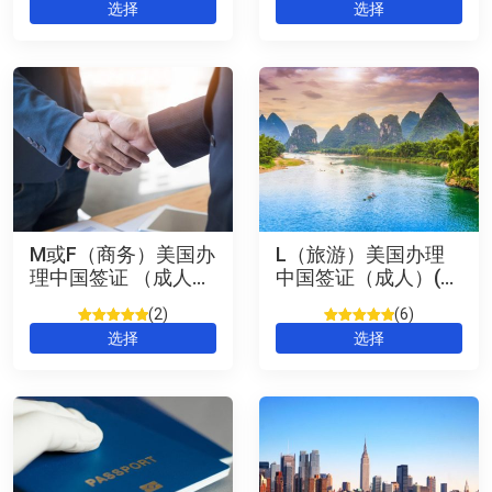
评级
2
5
/
评级
2
5
/
选择
选择
5，已有
位
5，已有
位
客户进行了
客户进行了
评价
评价
M或F（商务）美国办
L（旅游）美国办理
理中国签证 （成人）
中国签证（成人）(L)
Business Chinese
Tourism Chinese
2
6
Visa (US)
Visa (US) 可申十年签
评级
2
5
/
评级
3
5
/
选择
选择
5，已有
位
5，已有
位
客户进行了
客户进行了
评价
评价