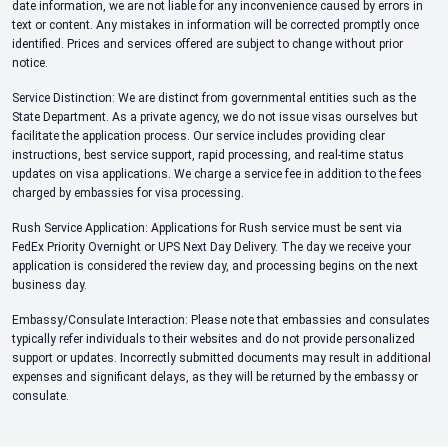
date information, we are not liable for any inconvenience caused by errors in
text or content. Any mistakes in information will be corrected promptly once
identified. Prices and services offered are subject to change without prior
notice.
Service Distinction: We are distinct from governmental entities such as the
State Department. As a private agency, we do not issue visas ourselves but
facilitate the application process. Our service includes providing clear
instructions, best service support, rapid processing, and real-time status
updates on visa applications. We charge a service fee in addition to the fees
charged by embassies for visa processing.
Rush Service Application: Applications for Rush service must be sent via
FedEx Priority Overnight or UPS Next Day Delivery. The day we receive your
application is considered the review day, and processing begins on the next
business day.
Embassy/Consulate Interaction: Please note that embassies and consulates
typically refer individuals to their websites and do not provide personalized
support or updates. Incorrectly submitted documents may result in additional
expenses and significant delays, as they will be returned by the embassy or
consulate.