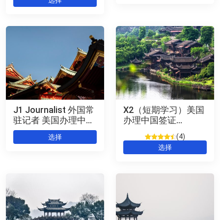
级
1
/
5，
已
有
位
客
户
进
行
了
评
价
J1 Journalist 外国常
X2（短期学习）美国
驻记者 美国办理中国
办理中国签证
签证
Chinese Visa (US)
4
选择
评级
2
4.5
/
选择
5，已有
位客户进
行了评价