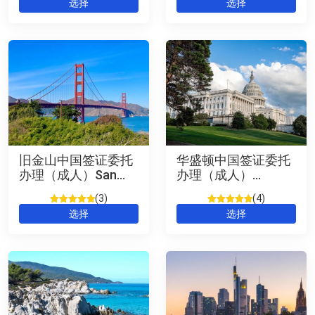
选择
选择
Visa (US)
5，已有
5，已有
位
位客户进
客户进行了
行了评价
评价
旧金山中国签证委托
华盛顿中国签证委托
办理（成人）San
办理（成人）
Francisco Chinese
Washington D.C.
3
4
Visa
Chinese Visa
评级
3
5
/
评级
3
5
/
选择
选择
5，已有
位
5，已有
位
客户进行了
客户进行了
评价
评价