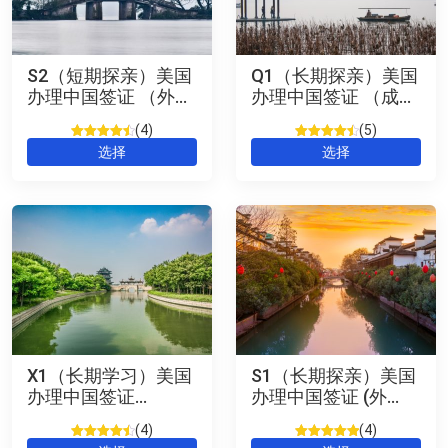
S2（短期探亲）美国
Q1（长期探亲）美国
办理中国签证 （外
办理中国签证 （成
籍） Short Term
人）Chinese Visa
4
5
Visiting Chinese
(US) 可申十年签
评级
2
4.5
/
评级
2
4.5
/
选择
选择
Visa (US)
5，已有
5，已有
位客户进
位客户进
行了评价
行了评价
X1（长期学习）美国
S1（长期探亲）美国
办理中国签证
办理中国签证 (外
Chinese Visa (US)
籍）Long Term
4
4
Visiting Chinese
评级
2
4.5
/
评级
2
5
/