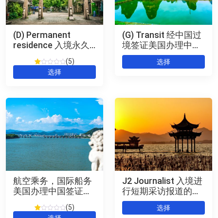
(D) Permanent
(G) Transit 经中国过
residence 入境永久
境签证美国办理中国
居留的人员美国办理
签证 Chinese Visa
5
选择
中国签证 Chinese
评
1
选择
Visa
级
1
/
5，
已
有
位
客
户
进
行
了
评
价
航空乘务，国际船务
J2 Journalist 入境进
美国办理中国签证
行短期采访报道的外
Chinese（C）Visa
国记者 美国办理中国
5
选择
(US)
签证
评
1
选择