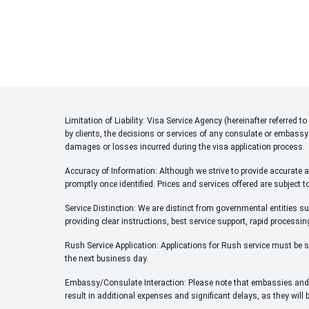
Limitation of Liability: Visa Service Agency (hereinafter referred
by clients, the decisions or services of any consulate or embassy
damages or losses incurred during the visa application process.
Accuracy of Information: Although we strive to provide accurate an
promptly once identified. Prices and services offered are subject t
Service Distinction: We are distinct from governmental entities su
providing clear instructions, best service support, rapid processi
Rush Service Application: Applications for Rush service must be s
the next business day.
Embassy/Consulate Interaction: Please note that embassies and c
result in additional expenses and significant delays, as they will