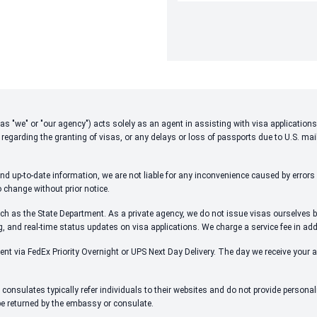
 to as "we" or "our agency") acts solely as an agent in assisting with visa applicati
 regarding the granting of visas, or any delays or loss of passports due to U.S. mai
d up-to-date information, we are not liable for any inconvenience caused by errors i
o change without prior notice.
ch as the State Department. As a private agency, we do not issue visas ourselves bu
ng, and real-time status updates on visa applications. We charge a service fee in ad
ent via FedEx Priority Overnight or UPS Next Day Delivery. The day we receive your 
onsulates typically refer individuals to their websites and do not provide person
 be returned by the embassy or consulate.