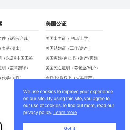
案
美国公证
文件（诉讼/合规）
美国出生证（户口/上学）
（表演/演出）
美国结婚证（工作/房产）
明（永居&中国工签）
美国离婚/判决书（财产/再婚）
证明（盖章翻译）
美国死亡证明（养老金/销户）
（代孕/同性）
委托书/授权书（买卖房产）
美国文凭/学位证书认证
We use cookies to improve your experience
声明书（同一人）
on our site. By using this site, you agree to
our use of cookies.To find out more, read our
美国居住证明（换汇）
privacy policy.
Learn more
Got it