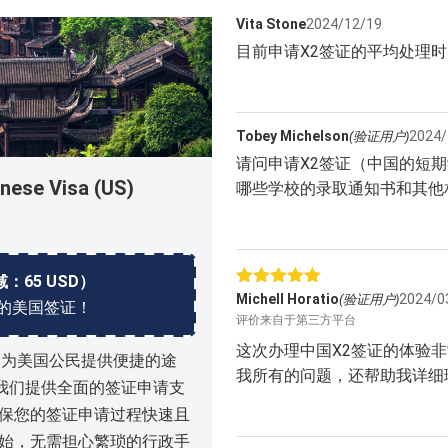
Vita Stone
2024/12/19
目前申请X2签证的平均处理
Tobey Michelson
2024/
(验证用户)
请问申请X2签证（中国的短
 Visa (US)
哪些学校的录取通知书和其他
减：65 USD）
评分
5
Michell Horatio
2024/0
(验证用户)
的美国签证！
&sol; 5
评价来自于第三方平台
这次办理中国X2签证的体验
务为美国公民提供便捷的途
我所有的问题，还帮助我详细
。我们提供全面的签证申请支
保您的签证申请过程快速且
始，无需担心繁琐的行政手