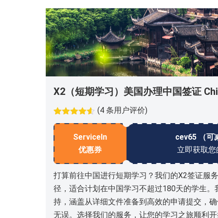
X2（短期学习）美国办理中国签证 Chinese
(
4
条用户评价)
评级
2
4.5
/
5，已有
ServiceIn
cev65 （可
位客户进
行了评价
优惠券
立即获取您
打算前往中国进行短期学习？我们的X2签证服
径，适合计划在中国学习不超过180天的学生
持，涵盖从详细文件准备到高效的申请提交，确
无误。选择我们的服务，让您的学习之旅顺利开