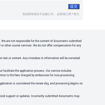
您的邮箱地址不会被公开。
必填项已用
*
标注
ons. We are not responsible for the content of documents submitted
l or other courier services. We do not offer compensation for any
n text or content. Any mistakes in information will be corrected
t facilitate the application process. Our service includes
dition to the fees charged by embassies for visa processing.
application is considered the review day, and processing begins on
alized support or updates. Incorrectly submitted documents may