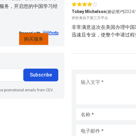
服务，开启您的中国学习经
评分
4
Tobey Michelson
2024/
(验证用户)
&sol; 5
评价来自于第三方平台
非常满意这次在美国办理中国
迅速且专业，使整个申请过程
购买服务
Subscribe
输入文字
*
ive promotional emails from CEV.
名称
*
电子邮件
*