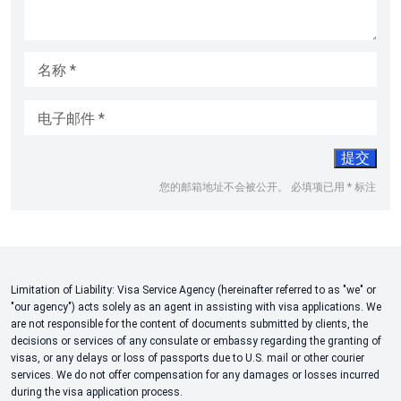
名称
*
电子邮件
*
您的邮箱地址不会被公开。
必填项已用
*
标注
Limitation of Liability: Visa Service Agency (hereinafter referred to as "we" or
"our agency") acts solely as an agent in assisting with visa applications. We
are not responsible for the content of documents submitted by clients, the
decisions or services of any consulate or embassy regarding the granting of
visas, or any delays or loss of passports due to U.S. mail or other courier
services. We do not offer compensation for any damages or losses incurred
during the visa application process.