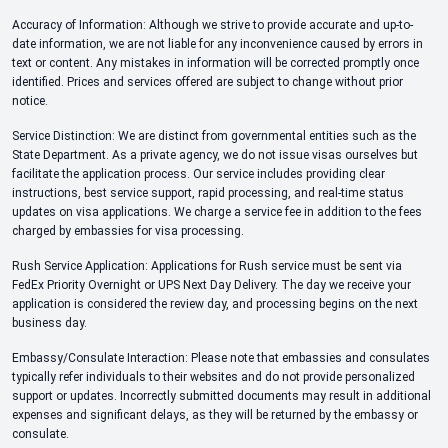
Accuracy of Information: Although we strive to provide accurate and up-to-
date information, we are not liable for any inconvenience caused by errors in
text or content. Any mistakes in information will be corrected promptly once
identified. Prices and services offered are subject to change without prior
notice.
Service Distinction: We are distinct from governmental entities such as the
State Department. As a private agency, we do not issue visas ourselves but
facilitate the application process. Our service includes providing clear
instructions, best service support, rapid processing, and real-time status
updates on visa applications. We charge a service fee in addition to the fees
charged by embassies for visa processing.
Rush Service Application: Applications for Rush service must be sent via
FedEx Priority Overnight or UPS Next Day Delivery. The day we receive your
application is considered the review day, and processing begins on the next
business day.
Embassy/Consulate Interaction: Please note that embassies and consulates
typically refer individuals to their websites and do not provide personalized
support or updates. Incorrectly submitted documents may result in additional
expenses and significant delays, as they will be returned by the embassy or
consulate.