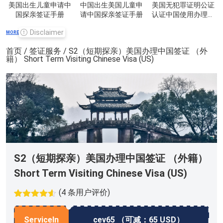
美国出生儿童申请中
中国出生美国儿童申
美国无犯罪证明公证
国探亲签证手册
请中国探亲签证手册
认证中国使用办理手
册
Disclaimer
MORE
首页
/
签证服务
/ S2（短期探亲）美国办理中国签证 （外
籍） Short Term Visiting Chinese Visa (US)
S2（短期探亲）美国办理中国签证 （外籍）
Short Term Visiting Chinese Visa (US)
(
4
条用户评价)
评级
2
4.5
/
5，已有
ServiceIn
cev65 （可减：65 USD）
位客户进