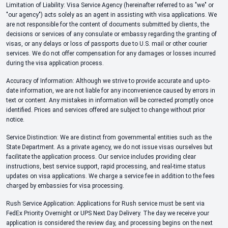
Limitation of Liability: Visa Service Agency (hereinafter referred to as "we" or
"our agency") acts solely as an agent in assisting with visa applications. We
are not responsible for the content of documents submitted by clients, the
decisions or services of any consulate or embassy regarding the granting of
visas, or any delays or loss of passports due to U.S. mail or other courier
services. We do not offer compensation for any damages or losses incurred
during the visa application process.
Accuracy of Information: Although we strive to provide accurate and up-to-
date information, we are not liable for any inconvenience caused by errors in
text or content. Any mistakes in information will be corrected promptly once
identified. Prices and services offered are subject to change without prior
notice.
Service Distinction: We are distinct from governmental entities such as the
State Department. As a private agency, we do not issue visas ourselves but
facilitate the application process. Our service includes providing clear
instructions, best service support, rapid processing, and real-time status
updates on visa applications. We charge a service fee in addition to the fees
charged by embassies for visa processing.
Rush Service Application: Applications for Rush service must be sent via
FedEx Priority Overnight or UPS Next Day Delivery. The day we receive your
application is considered the review day, and processing begins on the next