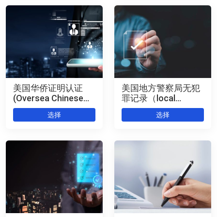
美国华侨证明认证
美国地方警察局无犯
(Oversea Chinese
罪记录（local
Identity
Criminal Record
选择
选择
Authentication) 公证
Check
+海牙认证
Authentication） 公
证+海牙认证