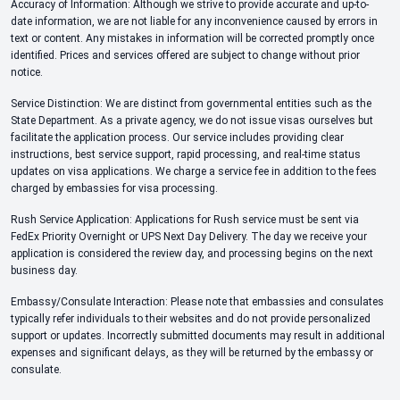
Accuracy of Information: Although we strive to provide accurate and up-to-
date information, we are not liable for any inconvenience caused by errors in
text or content. Any mistakes in information will be corrected promptly once
identified. Prices and services offered are subject to change without prior
notice.
Service Distinction: We are distinct from governmental entities such as the
State Department. As a private agency, we do not issue visas ourselves but
facilitate the application process. Our service includes providing clear
instructions, best service support, rapid processing, and real-time status
updates on visa applications. We charge a service fee in addition to the fees
charged by embassies for visa processing.
Rush Service Application: Applications for Rush service must be sent via
FedEx Priority Overnight or UPS Next Day Delivery. The day we receive your
application is considered the review day, and processing begins on the next
business day.
Embassy/Consulate Interaction: Please note that embassies and consulates
typically refer individuals to their websites and do not provide personalized
support or updates. Incorrectly submitted documents may result in additional
expenses and significant delays, as they will be returned by the embassy or
consulate.