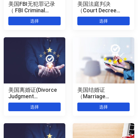
美国FBI无犯罪记录
美国法庭判决
（ FBI Criminal
（Court Decree
Record Check
Authentication） 公
选择
选择
Authentication） 公
证+海牙认证
证+海牙认证
美国离婚证(Divorce
美国结婚证
Judgment
（Marriage
Authentication) 公证
Certificate
选择
选择
+海牙认证
Authentication ）公
证+海牙认证