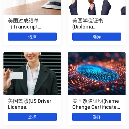
美国过成绩单
美国学位证书
（Transcript
(Diploma
Authentication） 公
Authentication) 公证
选择
选择
证+海牙认证
+海牙认证
美国驾照(US Driver
美国改名证明(Name
License
Change Certificate
Authentication) 公证
Authentication) 公证
选择
选择
+海牙认证
+海牙认证