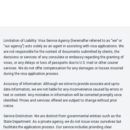
Limitation of Liability: Visa Service Agency (hereinafter referred to as "we" or
"our agency") acts solely as an agent in assisting with visa applications. We
are not responsible for the content of documents submitted by clients, the
decisions or services of any consulate or embassy regarding the granting of
visas, or any delays or loss of passports due to U.S. mail or other courier
services. We do not offer compensation for any damages or losses incurred
during the visa application process.
Accuracy of Information: Although we strive to provide accurate and up-to-
date information, we are not liable for any inconvenience caused by errors in
text or content. Any mistakes in information will be corrected promptly once
identified. Prices and services offered are subject to change without prior
notice.
Service Distinction: We are distinct from governmental entities such as the
State Department. As a private agency, we do not issue visas ourselves but
facilitate the application process. Our service includes providing clear