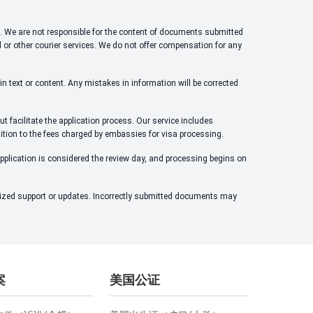
ons. We are not responsible for the content of documents submitted
l or other courier services. We do not offer compensation for any
n text or content. Any mistakes in information will be corrected
t facilitate the application process. Our service includes
dition to the fees charged by embassies for visa processing.
application is considered the review day, and processing begins on
alized support or updates. Incorrectly submitted documents may
案
美国公证