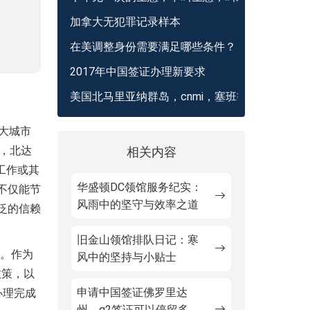
加拿大无犯罪记录样本
在美调整身份需要满足哪些条件？
2017年中国签证办理新要求
美国北马里亚纳群岛，cnmi，塞班等
，大城市
，北达
相关内容
工作或其
华盛顿DC领馆服务纪实：
不仅能节
风雨中的坚守与效率之道
泛的信赖
旧金山领馆排队日记：寒
）。作为
风中的坚持与小贴士
政策，以
申请中国签证佛罗里达
办理完成
州，q2签证可以停留多