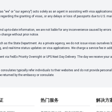
 to as "we" or "our agency") acts solely as an agent in assisting with visa applicati
 regarding the granting of visas, or any delays or loss of passports due to U.S. mai
d up-to-date information, we are not liable for any inconvenience caused by errors i
o change without prior notice.
ch as the State Department. As a private agency, we do not issue visas ourselves bu
ng, and real-time status updates on visa applications. We charge a service fee in ad
ent via FedEx Priority Overnight or UPS Next Day Delivery. The day we receive your 
onsulates typically refer individuals to their websites and do not provide person
 be returned by the embassy or consulate.
证
热门服务
解决方