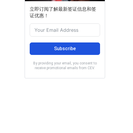
立即订阅了解最新签证信息和签
证优惠！
Subscribe
By providing your email, you consent to
receive promotional emails from CEV.