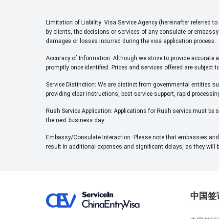
Limitation of Liability: Visa Service Agency (hereinafter referred
by clients, the decisions or services of any consulate or embassy
damages or losses incurred during the visa application process.
Accuracy of Information: Although we strive to provide accurate an
promptly once identified. Prices and services offered are subject t
Service Distinction: We are distinct from governmental entities su
providing clear instructions, best service support, rapid processi
Rush Service Application: Applications for Rush service must be s
the next business day.
Embassy/Consulate Interaction: Please note that embassies and c
result in additional expenses and significant delays, as they will
中国签