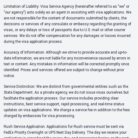
Limitation of Liability: Visa Service Agency (hereinafter referred to as "we" or
"our agency") acts solely as an agent in assisting with visa applications. We
are not responsible for the content of documents submitted by clients, the
decisions or services of any consulate or embassy regarding the granting of
visas, or any delays or loss of passports due to U.S. mail or other courier
services. We do not offer compensation for any damages or losses incurred
during the visa application process.
Accuracy of Information: Although we strive to provide accurate and up-to-
date information, we are not liable for any inconvenience caused by errors in
text or content. Any mistakes in information will be corrected promptly once
identified. Prices and services offered are subject to change without prior
notice.
Service Distinction: We are distinct from governmental entities such as the
State Department. As a private agency, we do not issue visas ourselves but
facilitate the application process. Our service includes providing clear
instructions, best service support, rapid processing, and real-time status
updates on visa applications. We charge a service fee in addition to the fees
charged by embassies for visa processing.
Rush Service Application: Applications for Rush service must be sent via
FedEx Priority Overnight or UPS Next Day Delivery. The day we receive your