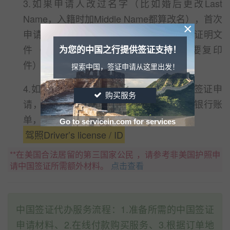
3.如果申请人改过名字（比如婚后更改Last
Name，入籍时加Middle Name都算改名），首次
×
申请还须提供有关官方出具的更改姓名的证明文
件（通常为法庭发的证明，一般只需要复印
为您的中国之行提供签证支持！
件）。
改名纸
探索中国，签证申请从这里出发！
4.如果申请人向洛杉矶和休斯敦领馆提交签证申
购买服务
请，还需要额外提供，申办人驾照或者是银行账
单，证明其属于该领馆服务范围。
Go to servicein.com for services
驾照Driver’s license / ID
**在美国合法居留的第三国家公民 ，请参考非美国护照申
请中国签证所需额外材料。
点击查看
中国签证代办服务流程：1.准备所需的中国签证
申请材料、2.在线付款购买服务、3.根据订单地