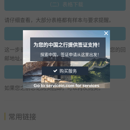
（二）表格下载
请仔细查看，大部分表格都有样本与要求提醒。
×
（三）提交邮寄
为您的中国之行提供签证支持！
这一步很重要，跟踪您寄出申请包裹，并确定您的回
探索中国，签证申请从这里出发！
邮地址。
（四）选购回邮
购买服务
Go to servicein.com for services
如果您之前忘记购买回邮，可以再次购买。
常用链接