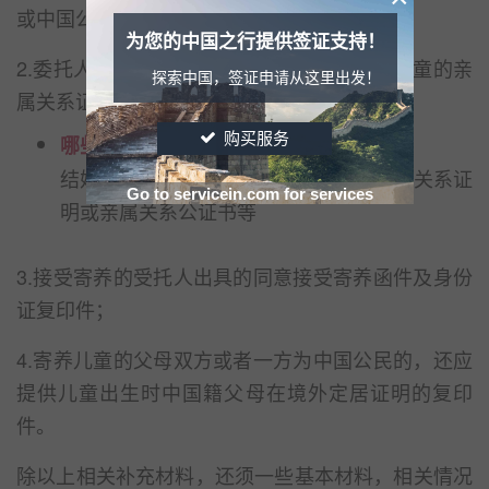
或中国公证认证的寄养委托书；
为您的中国之行提供签证支持！
2.委托人的护照原件、复印件及其与被寄养儿童的亲
探索中国，签证申请从这里出发！
属关系证明；
购买服务
哪些属于有效的关系证明？
结婚证、出生证、公安派出所出具的亲属关系证
Go to servicein.com for services
明或亲属关系公证书等
3.接受寄养的受托人出具的同意接受寄养函件及身份
证复印件；
4.寄养儿童的父母双方或者一方为中国公民的，还应
提供儿童出生时中国籍父母在境外定居证明的复印
件。
除以上相关补充材料，还须一些基本材料，相关情况