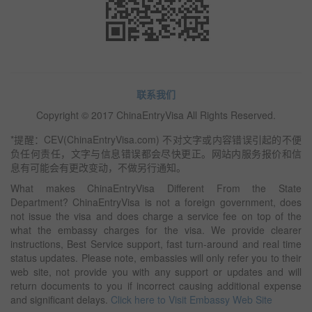
联系我们
Copyright © 2017 ChinaEntryVisa All Rights Reserved.
*提醒：CEV(ChinaEntryVisa.com) 不对文字或内容错误引起的不便
负任何责任，文字与信息错误都会尽快更正。网站内服务报价和信
息有可能会有更改变动，不做另行通知。
What makes ChinaEntryVisa Different From the State
Department? ChinaEntryVisa is not a foreign government, does
not issue the visa and does charge a service fee on top of the
what the embassy charges for the visa. We provide clearer
instructions, Best Service support, fast turn-around and real time
status updates. Please note, embassies will only refer you to their
web site, not provide you with any support or updates and will
return documents to you if incorrect causing additional expense
and significant delays.
Click here to Visit Embassy Web Site