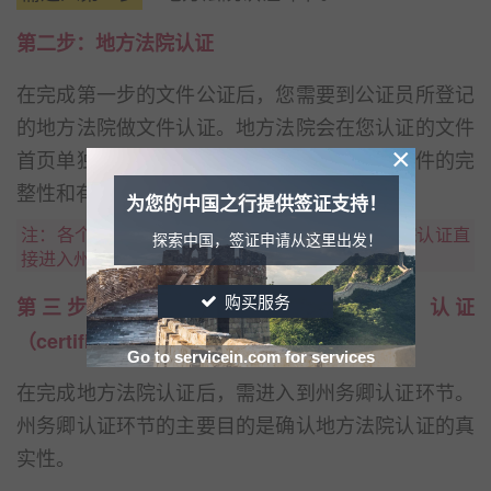
第二步：地方法院认证
在完成第一步的文件公证后，您需要到公证员所登记
的地方法院做文件认证。地方法院会在您认证的文件
×
首页单独附上一份认证文件，请保证该认证文件的完
整性和有效性，切忌拆装或涂改。
为您的中国之行提供签证支持！
注：各个州要求不一样，有些州可以不做地方法院认证直
探索中国，签证申请从这里出发！
接进入州务卿认证。
购买服务
第三步：州务卿（Secretary of State）认证
（certification）
Go to servicein.com for services
在完成地方法院认证后，需进入到州务卿认证环节。
州务卿认证环节的主要目的是确认地方法院认证的真
实性。