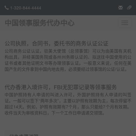
1-320-844-4444
中国领事服务代办中心
切
换
导
航
公司执照，合同书，委托书的商务认证公证
公司商务公证认证，驻美大使馆（总领事馆）可以为由美国有关机
构出具，并经美国务院或各州州务卿认证的、拟送往中国使用的公
证书或者其他证明文书等办理领事认证。一般意义来说，任何在美
国产生的文件拿到中国内地去用，必须要经过领事馆的公证/认证。
代办香港入境许可，FBI无犯罪记录等领事服务
中国护照持有人申请的叫进入许可，外国护照持有人申请的叫签
证。一般可以签下“两年多次”，主要以护照有效期为主，每次停留不
超过14天。例如，护照有效期有7个月，那么只能给7个月有效期。
收件当天为审核资料日，下一个工作日申请递交领馆。