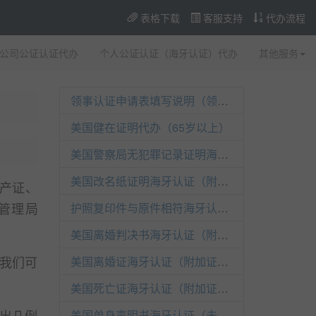
表格下载
客服支持
代办流程
公司公证认证代办
个人公证认证（海牙认证）代办
其他服务
领事认证申请表填写说明（领事认证已取消）
美国健在证明代办（65岁以上）
美国警察局无犯罪记录证明海牙认证（附加证明书）
美国改名纸证明海牙认证（附加证明书）
房产证、
管理局
护照复印件与原件相符海牙认证（附加证明书）
美国离婚判决书海牙认证（附加证明书）
我们可
美国离婚证海牙认证（附加证明书）
美国死亡证海牙认证（附加证明书）
出几例
美国单身声明书海牙认证（未婚）