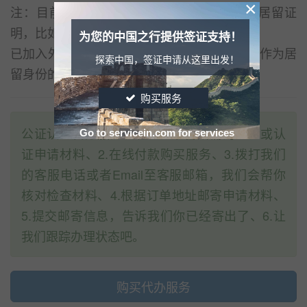
×
注：目前为中国国籍的，需要提供在当地的居留证
明，比如绿卡、枫叶卡、H1B等。
为您的中国之行提供签证支持！
已加入外国国籍的，提供外国护照复印件即可作为居
探索中国，签证申请从这里出发！
留身份的证明。
购买服务
公证认证代办服务流程：1.准备所需的公证或认
Go to servicein.com for services
证申请材料、2.在线付款购买服务、3.拨打我们
的客服电话或者Email至客服邮箱，我们会帮你
核对检查材料、4.根据订单地址邮寄申请材料、
5.提交邮寄信息，告诉我们你已经寄出了、6.让
我们跟踪办理状态吧。
购买代办服务