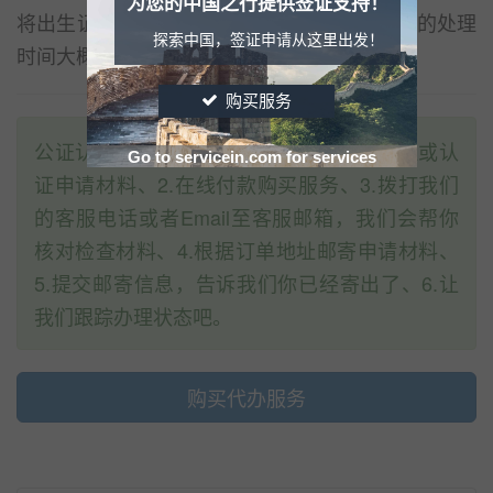
为您的中国之行提供签证支持！
将出生证邮寄至国务院办理出生证认证，邮寄的处理
探索中国，签证申请从这里出发！
时间大概在1个月左右。
购买服务
公证认证代办服务流程：1.准备所需的公证或认
Go to servicein.com for services
证申请材料、2.在线付款购买服务、3.拨打我们
的客服电话或者Email至客服邮箱，我们会帮你
核对检查材料、4.根据订单地址邮寄申请材料、
5.提交邮寄信息，告诉我们你已经寄出了、6.让
我们跟踪办理状态吧。
购买代办服务