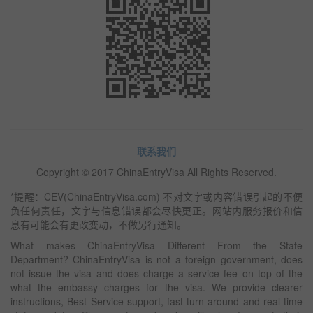
联系我们
Copyright © 2017 ChinaEntryVisa All Rights Reserved.
*提醒：CEV(ChinaEntryVisa.com) 不对文字或内容错误引起的不便
负任何责任，文字与信息错误都会尽快更正。网站内服务报价和信
息有可能会有更改变动，不做另行通知。
What makes ChinaEntryVisa Different From the State
Department? ChinaEntryVisa is not a foreign government, does
not issue the visa and does charge a service fee on top of the
what the embassy charges for the visa. We provide clearer
instructions, Best Service support, fast turn-around and real time