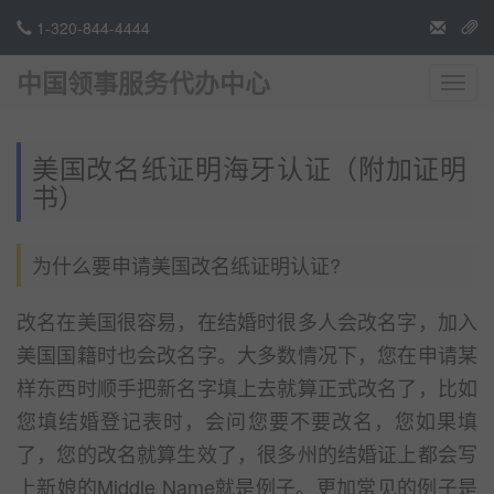
1-320-844-4444
中国领事服务代办中心
切
换
导
航
美国改名纸证明海牙认证（附加证明
书）
为什么要申请美国改名纸证明认证?
改名在美国很容易，在结婚时很多人会改名字，加入
美国国籍时也会改名字。大多数情况下，您在申请某
样东西时顺手把新名字填上去就算正式改名了，比如
您填结婚登记表时，会问您要不要改名，您如果填
了，您的改名就算生效了，很多州的结婚证上都会写
上新娘的Middle Name就是例子。更加常见的例子是