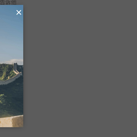
。告诉他
×
认证程
婚证与
解释。
个改名