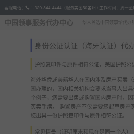
客服电话：
1-320-844-4444
（服务美国50各州 \ 工作时间：周一
中国领事服务代办中心
华人首选中国领事馆代办
身份公证认证（海牙认证）代
护照复印件与原件相符公证，美国护照公
海外华侨或美籍华人在国内涉及房产买卖（
国办理的，国内相关机构会要求当事人出具
个例子，您需要出售或购置国内房产时，因
买卖手续。 购置房产不仅需要您起草房产
您出具一份护照复印件与原件相符公证。
常见情景（证明原来和现在是同一个人）