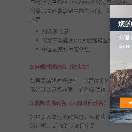
与当地法院或county clerk办公室电话联系
们最后文件要拿到中国去用的，因此他们出
序是
您的
州务卿认证；
办理
仅限于华盛顿DC大使馆辖区州须美国
Go to 
中国驻美领事馆认证。
2.结婚时候改名（改夫姓）
如果是结婚时候改名，只是改夫姓，没有正
离婚证认证页办理。 这种是领馆认可的方
3.联邦法院改名（入籍时候改名）
如果是入籍同时改名的，没有法院判决，怎
的证明。 后面的认证程序是