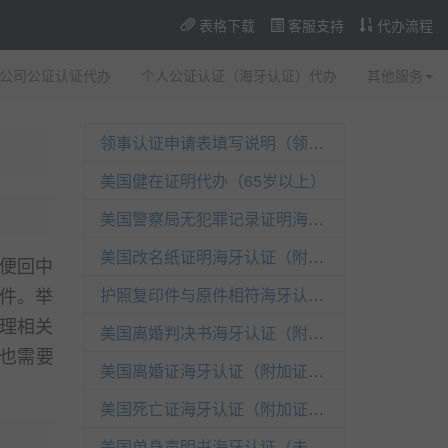
表格下载
客服支持
代办流程
公司公证认证代办
个人公证认证（海牙认证）代办
其他服务
领事认证申请表填写说明（领事认证已取消）
美国健在证明代办（65岁以上）
美国警察局无犯罪记录证明海牙认证（附加证明书）
美国改名纸证明海牙认证（附加证明书）
便回中
件。举
护照复印件与原件相符海牙认证（附加证明书）
理相关
美国离婚判决书海牙认证（附加证明书）
也需要
美国离婚证海牙认证（附加证明书）
美国死亡证海牙认证（附加证明书）
美国单身声明书海牙认证（未婚）