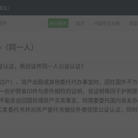
至周五）
购买服务
首页
中国签证办理
美国
服务
办（同一人）
证认证，新旧证件同一人公证认证?
过户）、房产出租或其他委托代办事宜时，因在国外不方
一份护照复印件与原件相符的证明，该证明等同于护照原
不能亲自回国处理房产买卖事宜，则需要委托国内亲友办
买卖委托书并对房产委托书做驻外使领馆公证认证，同时