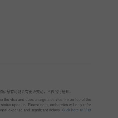
服务报价和信息有可能会有更改变动，不做另行通知。
 the visa and does charge a service fee on top of the
 status updates. Please note, embassies will only refer
tional expense and significant delays.
Click here to Visit