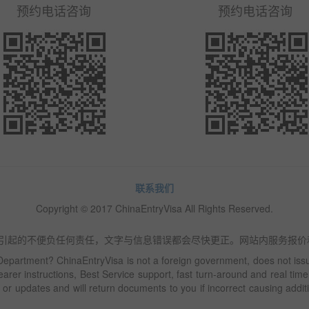
预约电话咨询
预约电话咨询
联系我们
Copyright © 2017 ChinaEntryVisa All Rights Reserved.
不对文字或内容错误引起的不便负任何责任，文字与信息错误都会尽快更正。网站内
epartment? ChinaEntryVisa is not a foreign government, does not issue
rer instructions, Best Service support, fast turn-around and real time
t or updates and will return documents to you if incorrect causing addi