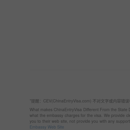
*提醒：CEV(ChinaEntryVisa.com) 
What makes ChinaEntryVisa Different From the State D
what the embassy charges for the visa. We provide clea
you to their web site, not provide you with any suppor
Embassy Web Site