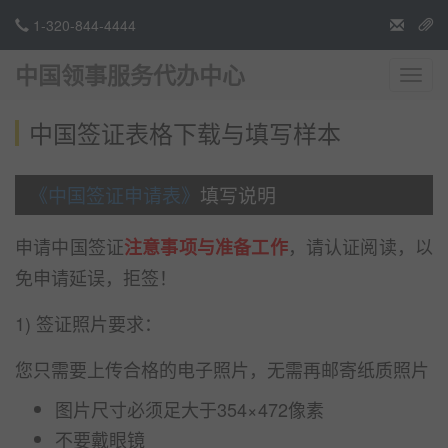
1-320-844-4444
中国领事服务代办中心
切
换
导
中国签证表格下载与填写样本
航
《中国签证申请表》
填写说明
申请中国签证
，请认证阅读，以
注意事项与准备工作
免申请延误，拒签！
1) 签证照片要求：
您只需要上传合格的电子照片，无需再邮寄纸质照片
图片尺寸必须足大于354×472像素
不要戴眼镜