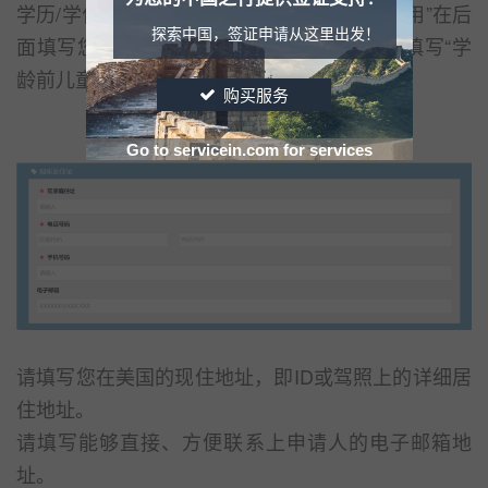
学历/学位和专业。高中以下学历请勾选“不适用”在后
探索中国，签证申请从这里出发！
面填写您的具体受教育程度。孩子申请，得填写“学
龄前儿童”。
购买服务
Go to servicein.com for services
请填写您在美国的现住地址，即ID或驾照上的详细居
住地址。
请填写能够直接、方便联系上申请人的电子邮箱地
址。