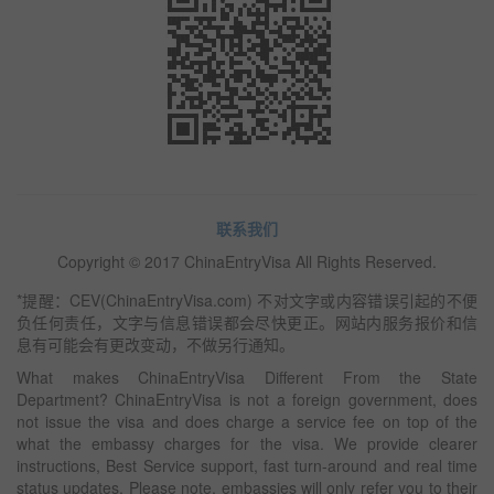
联系我们
Copyright © 2017 ChinaEntryVisa All Rights Reserved.
*提醒：CEV(ChinaEntryVisa.com) 不对文字或内容错误引起的不便
负任何责任，文字与信息错误都会尽快更正。网站内服务报价和信
息有可能会有更改变动，不做另行通知。
What makes ChinaEntryVisa Different From the State
Department? ChinaEntryVisa is not a foreign government, does
not issue the visa and does charge a service fee on top of the
what the embassy charges for the visa. We provide clearer
instructions, Best Service support, fast turn-around and real time
status updates. Please note, embassies will only refer you to their