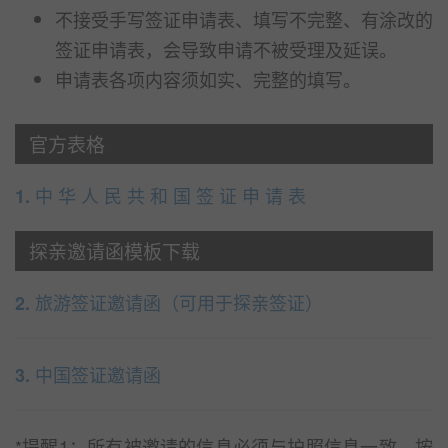
不接受手写签证申请表、填写不完整、有涂改的
签证申请表，会导致申请不被受理及延误。
申请表各项内容须如实、完整的填写。
官方表格
中 华 人 民 共 和 国 签 证 申 请 表
1.
探亲邀请函模板下载
旅游签证邀请函（可用于探亲签证）
2.
中国签证邀请函
3.
*提醒1：所有被邀请的信息必须与护照信息一致，按